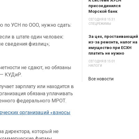
К системе АУСН
присоединился
Морской банк
СЕГОДНЯ В 15:31
 по УСН по ООО, нужно сдать:
СПЕЦРЕЖИМЫ
если в штате один человек:
За цех, простаивающий
из-за ремонта, налог на
е сведения физлиц»;
имущество при ЕСХН
платить не нужно
СЕГОДНЯ В 15:01
НАЛОГИ
етности не сдают, но обязаны
 — КУДиР.
Все новости
лучает зарплату или находится в
рганизация обязана уплачивать
ленного федерального МРОТ.
рческих организаций «взносы
а директора, который не
т коммерческие фирмы