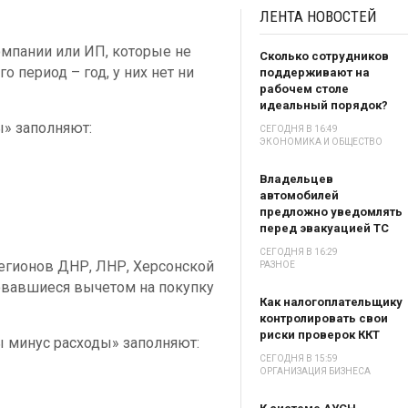
ЛЕНТА
НОВОСТЕЙ
мпании или ИП, которые не
Сколько сотрудников
о период – год, у них нет ни
поддерживают на
рабочем столе
идеальный порядок?
» заполняют:
СЕГОДНЯ В 16:49
ЭКОНОМИКА И ОБЩЕСТВО
Владельцев
автомобилей
предложно уведомлять
перед эвакуацией ТС
СЕГОДНЯ В 16:29
регионов ДНР, ЛНР, Херсонской
РАЗНОЕ
овавшиеся вычетом на покупку
Как налогоплательщику
контролировать свои
риски проверок ККТ
 минус расходы» заполняют:
СЕГОДНЯ В 15:59
ОРГАНИЗАЦИЯ БИЗНЕСА