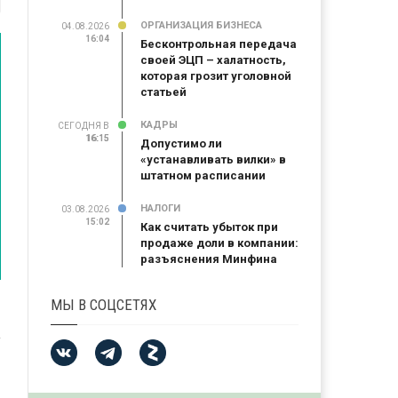
ОРГАНИЗАЦИЯ БИЗНЕСА
04.08.2026
16:04
Бесконтрольная передача
своей ЭЦП – халатность,
которая грозит уголовной
статьей
КАДРЫ
СЕГОДНЯ В
16:15
16:15
Допустимо ли
«устанавливать вилки» в
штатном расписании
НАЛОГИ
03.08.2026
15:02
Как считать убыток при
продаже доли в компании:
разъяснения Минфина
МЫ В СОЦСЕТЯХ