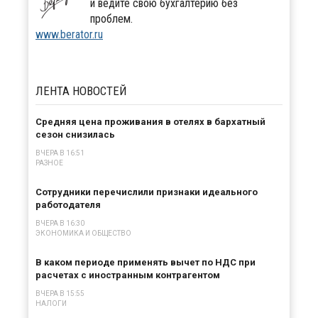
и ведите свою бухгалтерию без
проблем.
www.berator.ru
ЛЕНТА
НОВОСТЕЙ
Средняя цена проживания в отелях в бархатный
сезон снизилась
ВЧЕРА В 16:51
РАЗНОЕ
Сотрудники перечислили признаки идеального
работодателя
ВЧЕРА В 16:30
ЭКОНОМИКА И ОБЩЕСТВО
В каком периоде применять вычет по НДС при
расчетах с иностранным контрагентом
ВЧЕРА В 15:55
НАЛОГИ