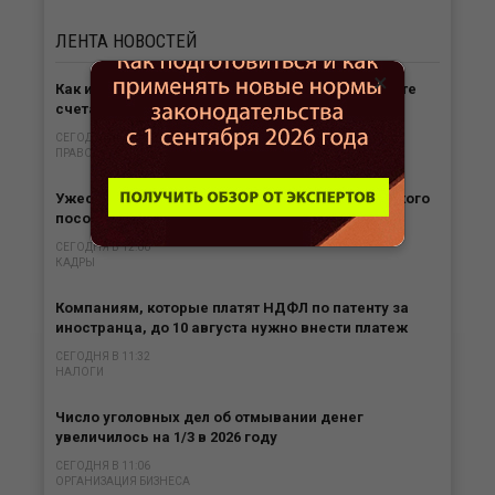
ЛЕНТА
НОВОСТЕЙ
×
Как исполнить инкассовое поручение при аресте
счета?
СЕГОДНЯ В 12:36
ПРАВО
Ужесточен порядок оформления единого детского
пособия по месту пребывания
СЕГОДНЯ В 12:00
КАДРЫ
Компаниям, которые платят НДФЛ по патенту за
иностранца, до 10 августа нужно внести платеж
СЕГОДНЯ В 11:32
НАЛОГИ
Число уголовных дел об отмывании денег
увеличилось на 1/3 в 2026 году
СЕГОДНЯ В 11:06
ОРГАНИЗАЦИЯ БИЗНЕСА