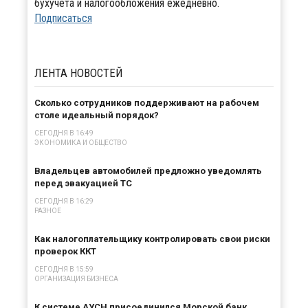
бухучета и налогообложения ежедневно.
Подписаться
ЛЕНТА
НОВОСТЕЙ
Сколько сотрудников поддерживают на рабочем
столе идеальный порядок?
СЕГОДНЯ В 16:49
ЭКОНОМИКА И ОБЩЕСТВО
Владельцев автомобилей предложно уведомлять
перед эвакуацией ТС
СЕГОДНЯ В 16:29
РАЗНОЕ
Как налогоплательщику контролировать свои риски
проверок ККТ
СЕГОДНЯ В 15:59
ОРГАНИЗАЦИЯ БИЗНЕСА
К системе АУСН присоединился Морской банк