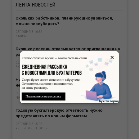
ЛЕНТА
НОВОСТЕЙ
Скольких работников, планирующих уволиться,
можно переубедить?
СЕГОДНЯ В 16:52
КАДРЫ
Сколько россиян отказывается от приглашения на
работу?
×
СЕГОДНЯ В 16:29
ЭКОНОМИКА И ОБЩЕСТВО
Наличные расчеты могут свидетельствовать о
нереальности операции
СЕГОДНЯ В 15:30
НАЛОГИ
Годовую бухгалтерскую отчетность нужно
представлять по новым форматам
СЕГОДНЯ В 15:06
УЧЕТ И ОТЧЕТНОСТЬ