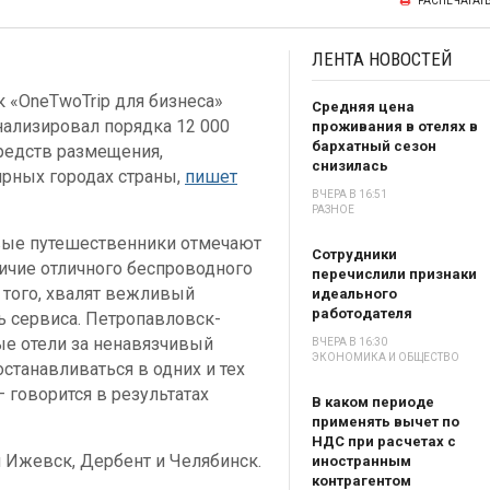
РАСПЕЧАТАТ
ЛЕНТА
НОВОСТЕЙ
 «OneTwoTrip для бизнеса»
Средняя цена
нализировал порядка 12 000
проживания в отелях в
бархатный сезон
редств размещения,
снизилась
рных городах страны,
пишет
ВЧЕРА В 16:51
РАЗНОЕ
ловые путешественники отмечают
Сотрудники
личие отличного беспроводного
перечислили признаки
 того, хвалят вежливый
идеального
работодателя
ь сервиса. Петропавловск-
ные отели за ненавязчивый
ВЧЕРА В 16:30
ЭКОНОМИКА И ОБЩЕСТВО
станавливаться в одних и тех
 говорится в результатах
В каком периоде
применять вычет по
НДС при расчетах с
 Ижевск, Дербент и Челябинск.
иностранным
контрагентом