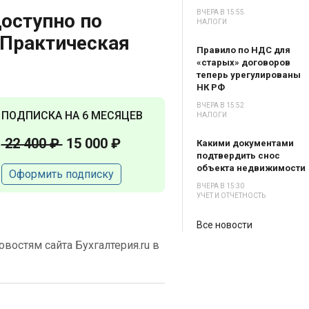
ВЧЕРА В 15:55
оступно по
НАЛОГИ
«Практическая
Правило по НДС для
«старых» договоров
теперь урегулированы
НК РФ
ВЧЕРА В 15:52
ПОДПИСКА НА 6 МЕСЯЦЕВ
НАЛОГИ
22 400 ₽
15 000 ₽
Какими документами
подтвердить снос
объекта недвижимости
Оформить подписку
ВЧЕРА В 15:30
УЧЕТ И ОТЧЕТНОСТЬ
Все новости
востям сайта Бухгалтерия.ru в