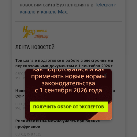
новостям сайта Бухгалтерия.ru в
Telegram-
канале
и
канале Max
.
ЛЕНТА
НОВОСТЕЙ
Три шага в подготовке в работе с электронными
перевозочными документам с 1 сентября 2026 г.
×
СЕГОДНЯ В 11:29
УЧЕТ И ОТЧЕТНОСТЬ
Новые требования к ЭЦП для сдачи отчетности в
СФР с 1 сентября 2026 года
СЕГОДНЯ В 10:58
УЧЕТ И ОТЧЕТНОСТЬ
Риск атак БПЛА можно учесть при оценке
профрисков
СЕГОДНЯ В 10:28