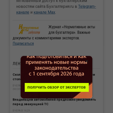
Мгновенный доступ к бухгалтерским
новостям сайта Бухгалтерия.ru в
Telegram-
канале
и
канале Max
.
Журнал «Нормативные акты
для бухгалтера». Важные
документы с комментариями экспертов.
Подписаться
×
ЛЕНТА
НОВОСТЕЙ
Сколько сотрудников поддерживают на рабочем
столе идеальный порядок?
ВЧЕРА В 16:49
ЭКОНОМИКА И ОБЩЕСТВО
Владельцев автомобилей предложно уведомлять
перед эвакуацией ТС
ВЧЕРА В 16:29