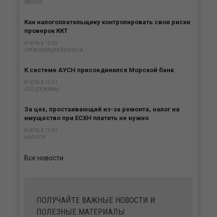
РАЗНОЕ
Как налогоплательщику контролировать свои риски
проверок ККТ
ВЧЕРА В 15:59
ОРГАНИЗАЦИЯ БИЗНЕСА
К системе АУСН присоединился Морской банк
ВЧЕРА В 15:31
СПЕЦРЕЖИМЫ
За цех, простаивающий из-за ремонта, налог на
имущество при ЕСХН платить не нужно
ВЧЕРА В 15:01
НАЛОГИ
Все новости
ПОЛУЧАЙТЕ ВАЖНЫЕ НОВОСТИ И
ПОЛЕЗНЫЕ МАТЕРИАЛЫ