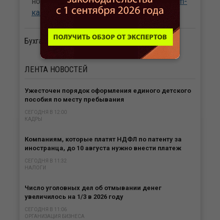
новостям сайта Бухгалтерия.ru в
Telegram-
канале
и
канале Max
.
Бухгалтерия.ру
ЛЕНТА
НОВОСТЕЙ
Ужесточен порядок оформления единого детского
пособия по месту пребывания
СЕГОДНЯ В 12:00
КАДРЫ
Компаниям, которые платят НДФЛ по патенту за
иностранца, до 10 августа нужно внести платеж
СЕГОДНЯ В 11:32
НАЛОГИ
Число уголовных дел об отмывании денег
увеличилось на 1/3 в 2026 году
СЕГОДНЯ В 11:06
ОРГАНИЗАЦИЯ БИЗНЕСА