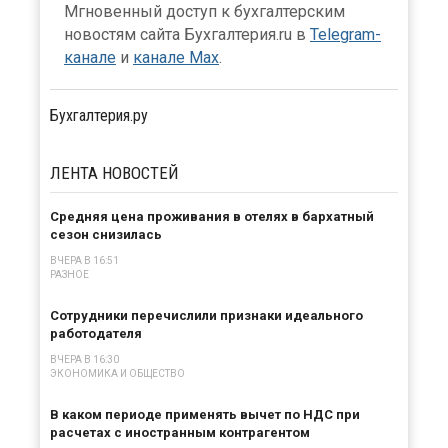
Мгновенный доступ к бухгалтерским
новостям сайта Бухгалтерия.ru в
Telegram-
канале
и
канале Max
.
Бухгалтерия.ру
ЛЕНТА
НОВОСТЕЙ
Средняя цена проживания в отелях в бархатный
сезон снизилась
ВЧЕРА В 16:51
РАЗНОЕ
Сотрудники перечислили признаки идеального
работодателя
ВЧЕРА В 16:30
ЭКОНОМИКА И ОБЩЕСТВО
В каком периоде применять вычет по НДС при
расчетах с иностранным контрагентом