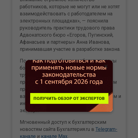
работников, которые не могут или не хотят
взаимодействовать с работодателем на
электронных площадках», — пояснила
руководитель практики трудового права
Адвокатского бюро «Егоров, Пугинский,
Афанасьев и партнеры» Анна Иванова,
принимавшая участие в разработке закона.
По ее мнению, в будущем будут сделаны
×
более смелые шаги к цифровизации в
трудовых отношениях. «Это зависит от
прежде всего от работодателей, которым
предстоит сделать электронное
взаимодействие доступным, прозрачным и
интуитивно понятным», — заключила
эксперт.
Мгновенный доступ к бухгалтерским
новостям сайта Бухгалтерия.ru в
Telegram-
канале
и
канале Max
.