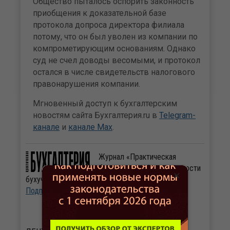
Общество пыталось оспорить законность
приобщения к доказательной базе
протокола допроса директора филиала
потому, что он был уволен из компании по
компрометирующим основаниям. Однако
суд не счел доводы весомыми, и протокол
остался в числе свидетельств налогового
правонарушения компании.
Мгновенный доступ к бухгалтерским
новостям сайта Бухгалтерия.ru в
Telegram-
канале
и
канале Max
.
Журнал «Практическая
бухгалтерия». Свежие новости
×
бухучета и налогообложения ежедневно.
Подписаться