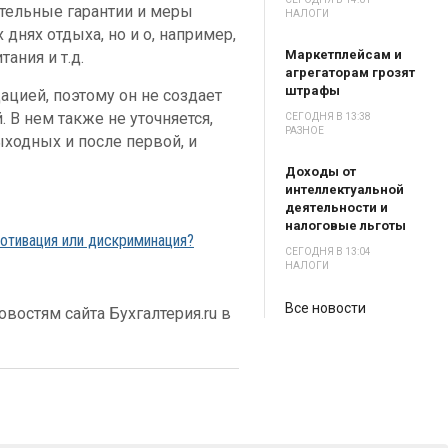
тельные гарантии и меры
НАЛОГИ
 днях отдыха, но и о, например,
Маркетплейсам и
ания и т.д.
агрегаторам грозят
штрафы
цией, поэтому он не создает
 В нем также не уточняется,
СЕГОДНЯ В 13:38
РАЗНОЕ
ходных и после первой, и
Доходы от
интеллектуальной
деятельности и
налоговые льготы
отивация или дискриминация?
СЕГОДНЯ В 13:04
НАЛОГИ
Все новости
востям сайта Бухгалтерия.ru в