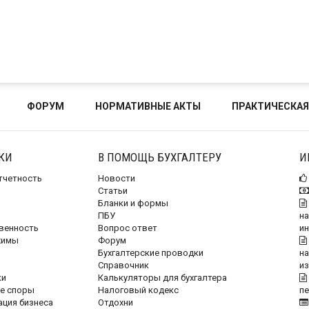
ФОРУМ
НОРМАТИВНЫЕ АКТЫ
ПРАКТИЧЕСКАЯ
КИ
В ПОМОЩЬ БУХГАЛТЕРУ
И
отчетность
Новости
Статьи
Бланки и формы
ПБУ
на
венность
Вопрос ответ
и
жимы
Форум
Бухгалтерские проводки
на
Справочник
и
ки
Калькуляторы для бухгалтера
е споры
Налоговый кодекс
п
ация бизнеса
Отдохни