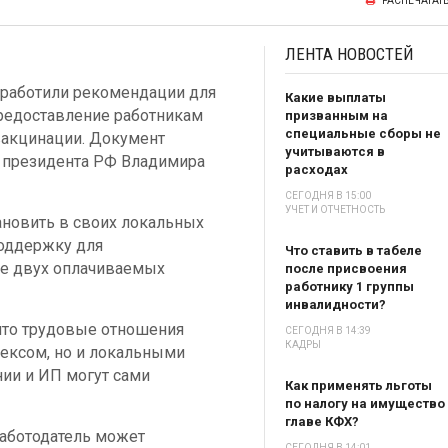
РАСПЕЧАТАТ
ЛЕНТА
НОВОСТЕЙ
зработили рекомендации для
Какие выплаты
редоставление работникам
призванным на
специальные сборы не
акцинации. Документ
учитываются в
я президента РФ Владимира
расходах
СЕГОДНЯ В 15:00
УЧЕТ И ОТЧЕТНОСТЬ
ановить в своих локальных
оддержку для
Что ставить в табеле
е двух оплачиваемых
после присвоения
работнику 1 группы
инвалидности?
 что трудовые отношения
СЕГОДНЯ В 14:39
КАДРЫ
ексом, но и локальными
нии и ИП могут сами
Как применять льготы
по налогу на имущество
главе КФХ?
работодатель может
СЕГОДНЯ В 14:01