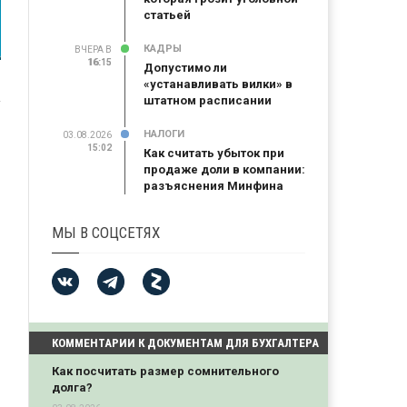
статьей
КАДРЫ
ВЧЕРА В
16:15
16:15
Допустимо ли
«устанавливать вилки» в
штатном расписании
НАЛОГИ
03.08.2026
15:02
Как считать убыток при
продаже доли в компании:
разъяснения Минфина
МЫ В СОЦСЕТЯХ
КОММЕНТАРИИ К ДОКУМЕНТАМ ДЛЯ БУХГАЛТЕРА
Как посчитать размер сомнительного
долга?