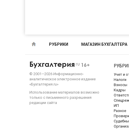
РУБРИКИ
МАГАЗИН БУХГАЛТЕРА
Бухгалтерия
ru
16+
РУБРИ
©
2001—
2026
Информационно-
Учет и 
аналитическое электронное издание
Налоги
«Бухгалтерия.ru»
Взносы
Кадры
Использование материалов возможно
Ответст
только с письменного разрешения
Спецре
редакции сайта
ИП
Разное
Провер
Судебны
Организ