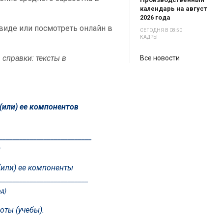
календарь на август
2026 года
виде или посмотреть онлайн в
СЕГОДНЯ В 08:50
КАДРЫ
справки: те
ксты в
Все новости
(или) ее компонентов
___________________________
)
и (или) ее компоненты
__________________________
д)
оты (учебы).