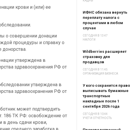
КАДРЫ
нации крови и (или) ее
ИФНС обязана вернуть
переплату налога с
процентами в любом
обследовании.
случае
мы о совершении донации
СЕГОДНЯ В 13:47
НАЛОГИ
аждой процедуры и справку о
 донорства.
Wildberries расширяет
страховку для
онации утверждена в
продавцов
рства здравоохранения РФ от
СЕГОДНЯ В 11:45
ОРГАНИЗАЦИЯ БИЗНЕСА
обследовании утверждена в
У кого сохранится право
рства здравоохранения РФ от
выписывать бумажные
транспортные
накладные после 1
сентября 2026 года
работник может подтвердить
СЕГОДНЯ В 10:44
т. 186 ТК РФ: освобождение от
УЧЕТ И ОТЧЕТНОСТЬ
 в день сдачи крови,
ение среднего заработка в
Производственный