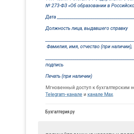
№ 273-ФЗ «Об образовании в Российск
Дата ____________________________________
Должность лица, выдавшего справку
__________________________________________
Фамилия, имя, отчество (при наличии),
__________________________________________
подпись
Печать (при наличии)
Мгновенный доступ к бухгалтерским но
Telegram-канале
и
канале Max
.
Бухгалтерия.ру