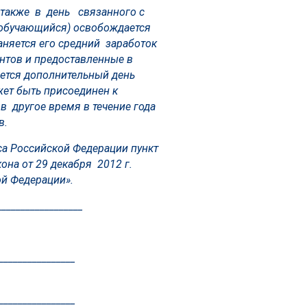
а также в день связанного с
(обучающийся) освобождается
аняется его средний заработок
ентов и предоставленные в
яется дополнительный день
ет быть присоединен к
 другое время в течение года
в.
са Российской Федерации пункт
кона от 29 декабря 2012 г.
ой Федерации».
__________________
________________
________________