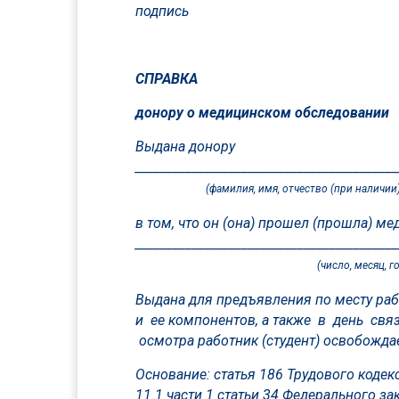
подпись
СПРАВКА
донору о медицинском обследовании
Выдана донору
__________________________________________
(фамилия, имя, отчество (при наличии
в том, что он (она) прошел (прошла) м
__________________________________________
(число, месяц, го
Выдана для предъявления по месту рабо
и ее компонентов, а также в день св
осмотра работник (студент) освобождае
Основание: статья 186 Трудового кодек
11.1 части 1 статьи 34 Федерального за