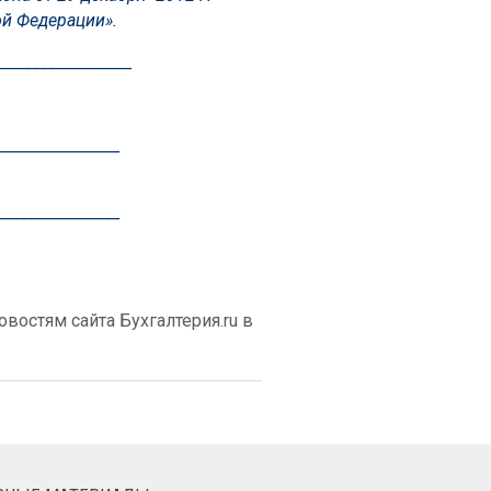
ой Федерации».
__________________
________________
________________
востям сайта Бухгалтерия.ru в