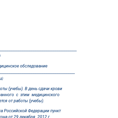
__________________________________________
)
едицинское обследование
_________________________________________
д)
ты (учебы). В день сдачи крови
язанного с этим медицинского
тся от работы (учебы).
са Российской Федерации пункт
кона от 29 декабря 2012 г.