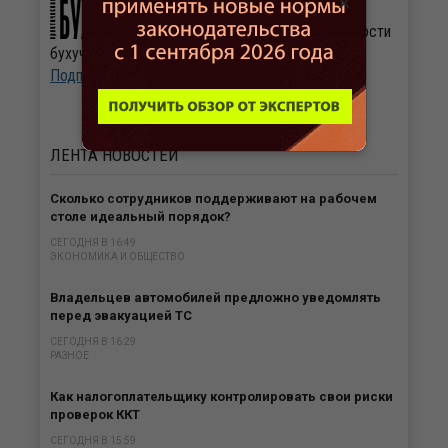
×
Журнал «Практическая
бухгалтерия». Свежие новости
бухучета и налогообложения ежедневно.
Подписаться
ЛЕНТА
НОВОСТЕЙ
Сколько сотрудников поддерживают на рабочем
столе идеальный порядок?
СЕГОДНЯ В 16:49
ЭКОНОМИКА И ОБЩЕСТВО
Владельцев автомобилей предложно уведомлять
перед эвакуацией ТС
СЕГОДНЯ В 16:29
РАЗНОЕ
Как налогоплательщику контролировать свои риски
проверок ККТ
СЕГОДНЯ В 15:59