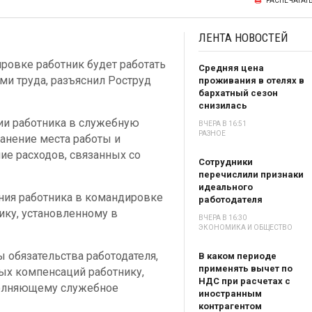
РАСПЕЧАТАТ
ЛЕНТА
НОВОСТЕЙ
ровке работник будет работать
Средняя цена
ми труда, разъяснил Роструд
проживания в отелях в
бархатный сезон
снизилась
нии работника в служебную
ВЧЕРА В 16:51
РАЗНОЕ
анение места работы и
ие расходов, связанных со
Сотрудники
перечислили признаки
идеального
ния работника в командировке
работодателя
фику, установленному в
ВЧЕРА В 16:30
ЭКОНОМИКА И ОБЩЕСТВО
обязательства работодателя,
В каком периоде
применять вычет по
ых компенсаций работнику,
НДС при расчетах с
олняющему служебное
иностранным
контрагентом