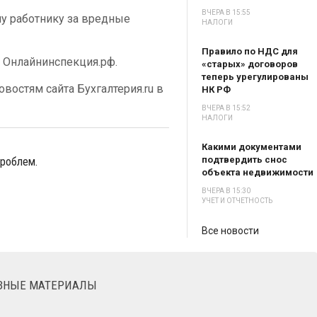
ВЧЕРА В 15:55
у работнику за вредные
НАЛОГИ
Правило по НДС для
е Онлайнинспекция.рф.
«старых» договоров
теперь урегулированы
востям сайта Бухгалтерия.ru в
НК РФ
ВЧЕРА В 15:52
НАЛОГИ
Какими документами
подтвердить снос
проблем.
объекта недвижимости
ВЧЕРА В 15:30
УЧЕТ И ОТЧЕТНОСТЬ
Все новости
ЕЗНЫЕ МАТЕРИАЛЫ