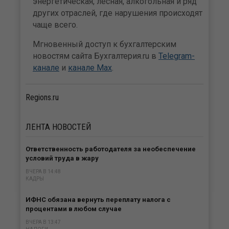
энергетическая, лесная, алкогольная и ряд
других отраслей, где нарушения происходят
чаще всего.
Мгновенный доступ к бухгалтерским
новостям сайта Бухгалтерия.ru в
Telegram-
канале
и
канале Max
.
Regions.ru
ЛЕНТА
НОВОСТЕЙ
Ответственность работодателя за необеспечение
условий труда в жару
ВЧЕРА В 14:48
КАДРЫ
ИФНС обязана вернуть переплату налога с
процентами в любом случае
ВЧЕРА В 13:47