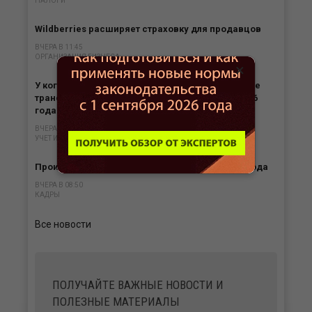
НАЛОГИ
Wildberries расширяет страховку для продавцов
ВЧЕРА В 11:45
ОРГАНИЗАЦИЯ БИЗНЕСА
×
У кого сохранится право выписывать бумажные
транспортные накладные после 1 сентября 2026
года
ВЧЕРА В 10:44
УЧЕТ И ОТЧЕТНОСТЬ
Производственный календарь на август 2026 года
ВЧЕРА В 08:50
КАДРЫ
Все новости
ПОЛУЧАЙТЕ ВАЖНЫЕ НОВОСТИ И
ПОЛЕЗНЫЕ МАТЕРИАЛЫ