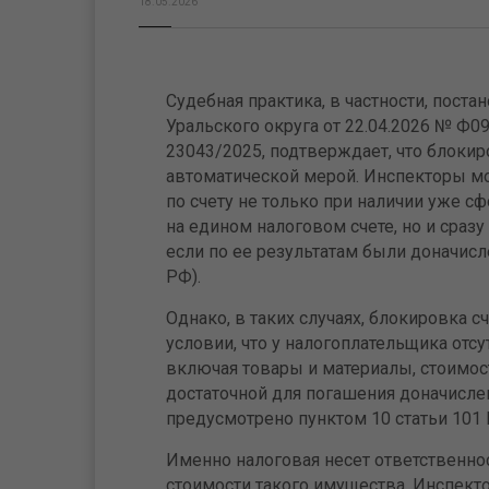
18.05.2026
Судебная практика, в частности, пост
Уральского округа от 22.04.2026 № Ф0
23043/2025, подтверждает, что блокир
автоматической мерой. Инспекторы мо
по счету не только при наличии уже 
на едином налоговом счете, но и сраз
если по ее результатам были доначисле
РФ).
Однако, в таких случаях, блокировка с
условии, что у налогоплательщика отсу
включая товары и материалы, стоимос
достаточной для погашения доначисле
предусмотрено пунктом 10 статьи 101
Именно налоговая несет ответственнос
стоимости такого имущества. Инспект