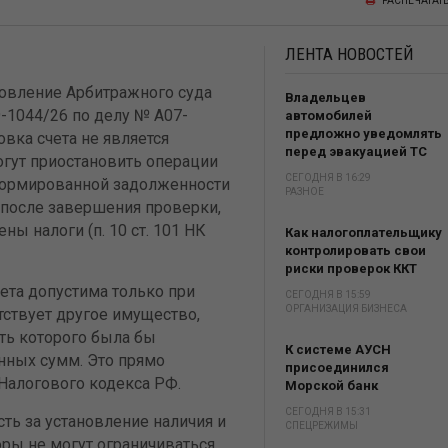
РАСПЕЧАТАТ
ЛЕНТА
НОВОСТЕЙ
ановление Арбитражного суда
Владельцев
9-1044/26 по делу № А07-
автомобилей
предложно уведомлять
овка счета не является
перед эвакуацией ТС
гут приостановить операции
СЕГОДНЯ В 16:29
сформированной задолженности
РАЗНОЕ
у после завершения проверки,
ны налоги (п. 10 ст. 101 НК
Как налогоплательщику
контролировать свои
риски проверок ККТ
чета допустима только при
СЕГОДНЯ В 15:59
ОРГАНИЗАЦИЯ БИЗНЕСА
тствует другое имущество,
ть которого была бы
К системе АУСН
нных сумм. Это прямо
присоединился
 Налогового кодекса РФ.
Морской банк
СЕГОДНЯ В 15:31
ть за установление наличия и
СПЕЦРЕЖИМЫ
оры не могут ограничиваться