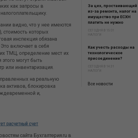
ких как запросы в
За цех, простаивающий
из-за ремонта, налог на
 налогоплательщику.
имущество при ЕСХН
платить не нужно
ании видно, что у нее имеются
СЕГОДНЯ В 15:01
, стоимость которых
НАЛОГИ
овая инспекция обязана
 Это включает в себя
Как учесть расходы на
тих ТМЦ, определение мест их
технологическое
присоединение?
я этого могут быть
тр или инвентаризация.
СЕГОДНЯ В 14:31
НАЛОГИ
аправленных на реальную
Все новости
ка активов, блокировка
еждевременной и,
ет расчетный счет⁠
востям сайта Бухгалтерия.ru в