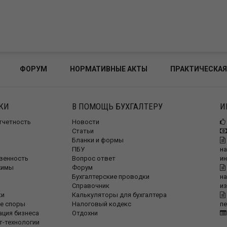
ФОРУМ
НОРМАТИВНЫЕ АКТЫ
ПРАКТИЧЕСКАЯ
КИ
В ПОМОЩЬ БУХГАЛТЕРУ
И
отчетность
Новости
Статьи
Бланки и формы
ПБУ
на
венность
Вопрос ответ
и
жимы
Форум
Бухгалтерские проводки
на
Справочник
и
ки
Калькуляторы для бухгалтера
е споры
Налоговый кодекс
п
ация бизнеса
Отдохни
т-технологии