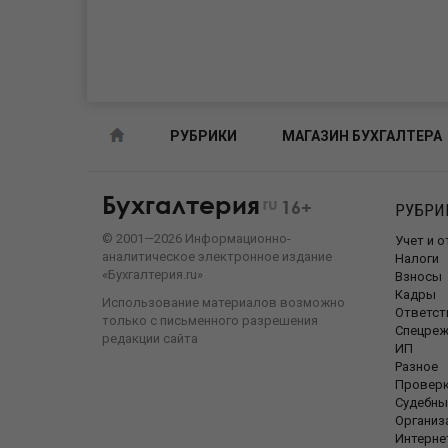
РУБРИКИ
МАГАЗИН БУХГАЛТЕРА
Бухгалтерия
ru
16+
РУБРИ
©
2001—
2026
Информационно-
Учет и 
аналитическое электронное издание
Налоги
«Бухгалтерия.ru»
Взносы
Кадры
Использование материалов возможно
Ответст
только с письменного разрешения
Спецре
редакции сайта
ИП
Разное
Провер
Судебны
Организ
Интерне