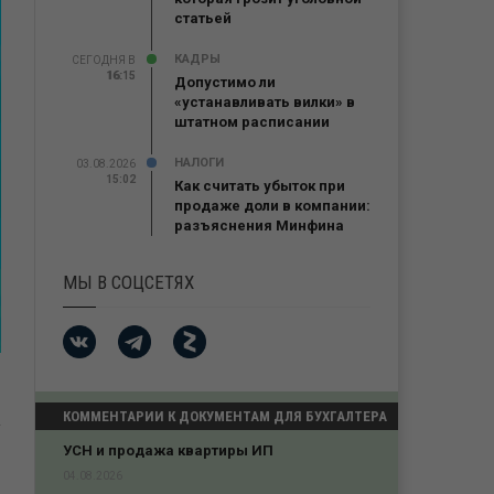
статьей
КАДРЫ
СЕГОДНЯ В
16:15
16:15
Допустимо ли
«устанавливать вилки» в
штатном расписании
НАЛОГИ
03.08.2026
15:02
Как считать убыток при
продаже доли в компании:
разъяснения Минфина
МЫ В СОЦСЕТЯХ
КОММЕНТАРИИ К ДОКУМЕНТАМ ДЛЯ БУХГАЛТЕРА
УСН и продажа квартиры ИП
04.08.2026