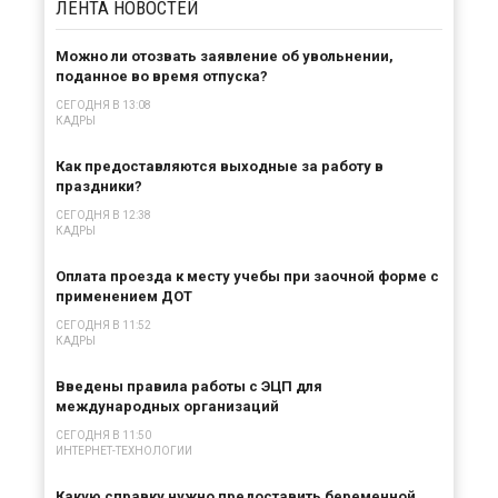
ЛЕНТА
НОВОСТЕЙ
Можно ли отозвать заявление об увольнении,
поданное во время отпуска?
СЕГОДНЯ В 13:08
КАДРЫ
Как предоставляются выходные за работу в
праздники?
СЕГОДНЯ В 12:38
КАДРЫ
Оплата проезда к месту учебы при заочной форме с
применением ДОТ
СЕГОДНЯ В 11:52
КАДРЫ
Введены правила работы с ЭЦП для
международных организаций
СЕГОДНЯ В 11:50
ИНТЕРНЕТ-ТЕХНОЛОГИИ
Какую справку нужно предоставить беременной