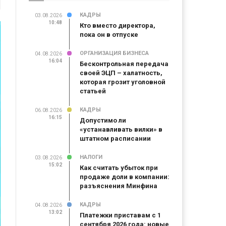
КАДРЫ
03.08.2026
10:48
Кто вместо директора,
пока он в отпуске
ОРГАНИЗАЦИЯ БИЗНЕСА
04.08.2026
16:04
Бесконтрольная передача
своей ЭЦП – халатность,
которая грозит уголовной
статьей
КАДРЫ
06.08.2026
16:15
Допустимо ли
«устанавливать вилки» в
штатном расписании
НАЛОГИ
03.08.2026
15:02
Как считать убыток при
продаже доли в компании:
разъяснения Минфина
КАДРЫ
04.08.2026
13:02
Платежки приставам с 1
сентября 2026 года: новые