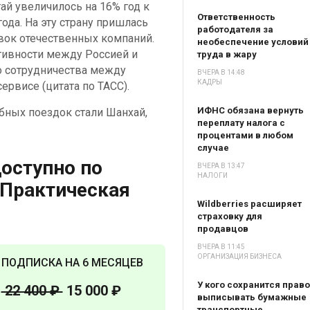
ай увеличилось на 16% год к
Ответственность
года. На эту страну пришлась
работодателя за
вок отечественных компаний.
необеспечение условий
тивности между Россией и
труда в жару
о сотрудничества между
ВЧЕРА В 14:48
КАДРЫ
сервисе (цитата по ТАСС).
ИФНС обязана вернуть
ных поездок стали Шанхай,
переплату налога с
процентами в любом
случае
оступно по
ВЧЕРА В 13:47
НАЛОГИ
«Практическая
Wildberries расширяет
страховку для
продавцов
ВЧЕРА В 11:45
ОРГАНИЗАЦИЯ БИЗНЕСА
ПОДПИСКА НА 6 МЕСЯЦЕВ
У кого сохранится право
22 400 ₽
15 000 ₽
выписывать бумажные
транспортные