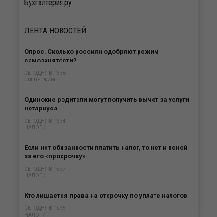
Бухгалтерия.ру
ЛЕНТА
НОВОСТЕЙ
Опрос. Сколько россиян одобряют режим
самозанятости?
СЕГОДНЯ В 16:56
СПЕЦРЕЖИМЫ
Одинокие родители могут получить вычет за услуги
нотариуса
СЕГОДНЯ В 16:34
НАЛОГИ
Если нет обязанности платить налог, то нет и пеней
за его «просрочку»
СЕГОДНЯ В 15:57
НАЛОГИ
Кто лишается права на отсрочку по уплате налогов
СЕГОДНЯ В 15:35
НАЛОГИ