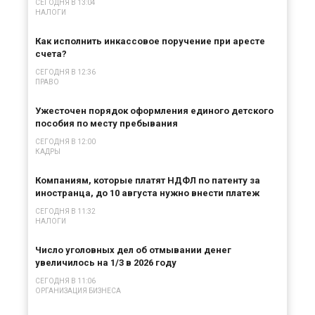
СЕГОДНЯ В 13:04
НАЛОГИ
Как исполнить инкассовое поручение при аресте
счета?
СЕГОДНЯ В 12:36
ПРАВО
Ужесточен порядок оформления единого детского
пособия по месту пребывания
СЕГОДНЯ В 12:00
КАДРЫ
Компаниям, которые платят НДФЛ по патенту за
иностранца, до 10 августа нужно внести платеж
СЕГОДНЯ В 11:32
НАЛОГИ
Число уголовных дел об отмывании денег
увеличилось на 1/3 в 2026 году
СЕГОДНЯ В 11:06
ОРГАНИЗАЦИЯ БИЗНЕСА