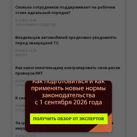
Сколько сотрудников поддерживают на рабочем
столе идеальный порядок?
ВЧЕРА В 16:49
ЭКОНОМИКА И ОБЩЕСТВО
Владельцев автомобилей предложно уведомлять
перед эвакуацией ТС
ВЧЕРА В 16:29
РАЗНОЕ
Как налогоплательщику контролировать свои риски
проверок ККТ
ВЧЕРА В 15:59
×
ОРГАНИЗАЦИЯ БИЗНЕСА
К системе АУСН присоединился Морской банк
ВЧЕРА В 15:31
СПЕЦРЕЖИМЫ
За цех, простаивающий из-за ремонта, налог на
имущество при ЕСХН платить не нужно
ВЧЕРА В 15:01