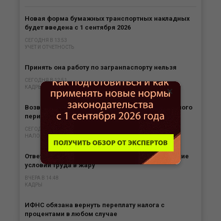
Новая форма бумажных транспортных накладных
будет введена с 1 сентября 2026
СЕГОДНЯ В 13:53
УЧЕТ И ОТЧЕТНОСТЬ
Принять она работу по загранпаспорту нельзя
СЕГОДНЯ В 12:51
КАДРЫ
×
Возврат товаров не может быть убытком прошлого
периода
СЕГОДНЯ В 10:49
НАЛОГИ
Ответственность работодателя за необеспечение
условий труда в жару
ВЧЕРА В 14:48
КАДРЫ
ИФНС обязана вернуть переплату налога с
процентами в любом случае