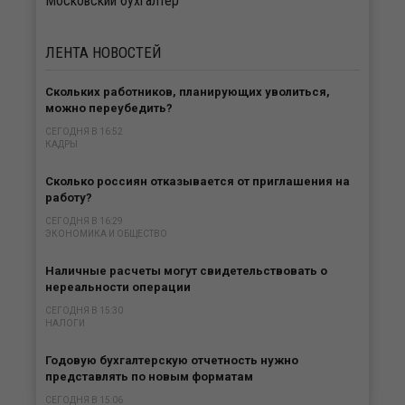
Московский бухгалтер
ЛЕНТА
НОВОСТЕЙ
Скольких работников, планирующих уволиться,
можно переубедить?
СЕГОДНЯ В 16:52
КАДРЫ
Сколько россиян отказывается от приглашения на
работу?
СЕГОДНЯ В 16:29
ЭКОНОМИКА И ОБЩЕСТВО
Наличные расчеты могут свидетельствовать о
нереальности операции
СЕГОДНЯ В 15:30
НАЛОГИ
Годовую бухгалтерскую отчетность нужно
представлять по новым форматам
СЕГОДНЯ В 15:06