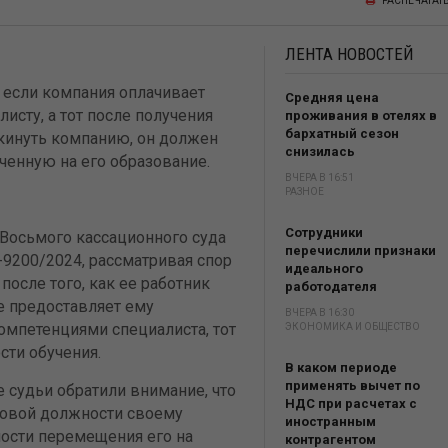
РАСПЕЧАТАТ
ЛЕНТА
НОВОСТЕЙ
 если компания оплачивает
Средняя цена
исту, а тот после получения
проживания в отелях в
бархатный сезон
кинуть компанию, он должен
снизилась
ченную на его образование.
ВЧЕРА В 16:51
РАЗНОЕ
Сотрудники
Восьмого кассационного суда
перечислили признаки
-9200/2024, рассматривая спор
идеального
осле того, как ее работник
работодателя
е предоставляет ему
ВЧЕРА В 16:30
омпетенциями специалиста, тот
ЭКОНОМИКА И ОБЩЕСТВО
сти обучения.
В каком периоде
применять вычет по
 судьи обратили внимание, что
НДС при расчетах с
новой должности своему
иностранным
мости перемещения его на
контрагентом