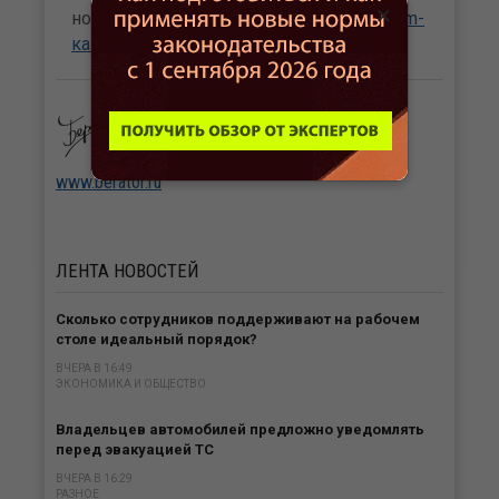
×
новостям сайта Бухгалтерия.ru в
Telegram-
канале
и
канале Max
.
Получите доступ к бератору
и ведите свою бухгалтерию без
проблем.
www.berator.ru
ЛЕНТА
НОВОСТЕЙ
Сколько сотрудников поддерживают на рабочем
столе идеальный порядок?
ВЧЕРА В 16:49
ЭКОНОМИКА И ОБЩЕСТВО
Владельцев автомобилей предложно уведомлять
перед эвакуацией ТС
ВЧЕРА В 16:29
РАЗНОЕ