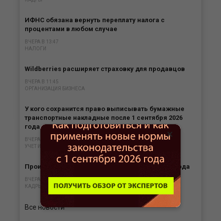
ИФНС обязана вернуть переплату налога с
процентами в любом случае
ВЧЕРА В 13:47
НАЛОГИ
Wildberries расширяет страховку для продавцов
ВЧЕРА В 11:45
ОРГАНИЗАЦИЯ БИЗНЕСА
У кого сохранится право выписывать бумажные
транспортные накладные после 1 сентября 2026
года
×
ВЧЕРА В 10:44
УЧЕТ И ОТЧЕТНОСТЬ
Производственный календарь на август 2026 года
ВЧЕРА В 08:50
КАДРЫ
Все новости