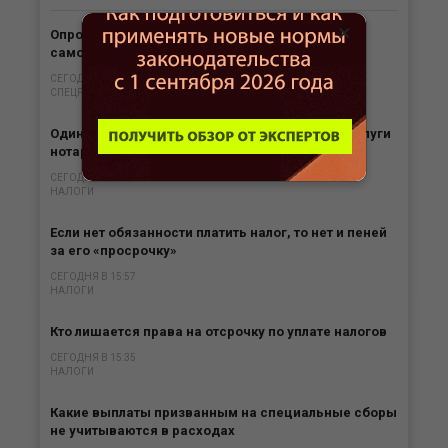
×
Опрос. Сколько россиян одобряют режим
самозанятости?
СЕГОДНЯ В 16:56
СПЕЦРЕЖИМЫ
Одинокие родители могут получить вычет за услуги
нотариуса
СЕГОДНЯ В 16:34
НАЛОГИ
Если нет обязанности платить налог, то нет и пеней
за его «просрочку»
СЕГОДНЯ В 15:57
НАЛОГИ
Кто лишается права на отсрочку по уплате налогов
СЕГОДНЯ В 15:35
НАЛОГИ
Какие выплаты призванным на специальные сборы
не учитываются в расходах