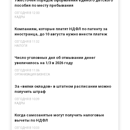
Ужесточен порядок оформления единого детского
пособия по месту пребывания
СЕГОДНЯ В 12:00
КАДРЫ
Компаниям, которые платят НДФЛ по патенту за
иностранца, до 10 августа нужно внести платеж
СЕГОДНЯ В 11:32
НАЛОГИ
Число уголовных дел об отмывании денег
увеличилось на 1/3 в 2026 году
СЕГОДНЯ В 11:06
ОРГАНИЗАЦИЯ БИЗНЕСА
За «вилки окладов» в штатном расписании можно
получить штраф
СЕГОДНЯ В 10:39
КАДРЫ
Когда самозанятые могут получить налоговые
вычеты по НДФЛ
СЕГОДНЯ В 10:33