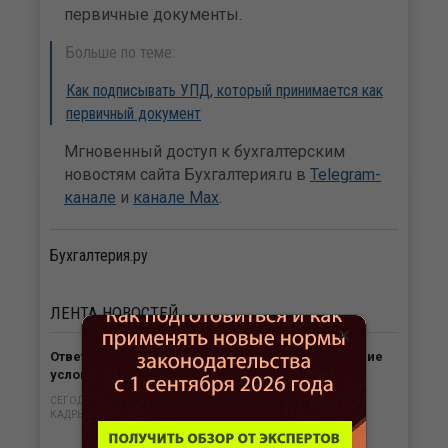
первичные документы.
Больше по теме:
Как подписывать УПД, который принимается как
первичный документ
Мгновенный доступ к бухгалтерским
новостям сайта Бухгалтерия.ru в
Telegram-
канале
и
канале Max
.
Бухгалтерия.ру
ЛЕНТА
НОВОСТЕЙ
×
Ответственность работодателя за необеспечение
условий труда в жару
СЕГОДНЯ В 14:48
КАДРЫ