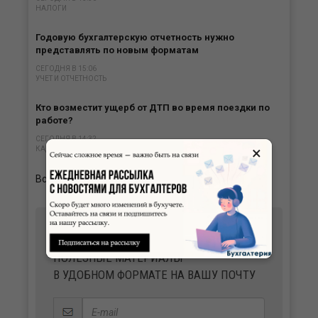
НАЛОГИ
Годовую бухгалтерскую отчетность нужно
представлять по новым форматам
СЕГОДНЯ В 15:06
УЧЕТ И ОТЧЕТНОСТЬ
Кто возместит ущерб от ДТП во время поездки по
работе?
СЕГОДНЯ В 14:32
×
КАДРЫ
Все новости
ПОЛУЧАЙТЕ ВАЖНЫЕ НОВОСТИ И
ПОЛЕЗНЫЕ МАТЕРИАЛЫ
В УДОБНОМ ФОРМАТЕ НА ВАШУ ПОЧТУ