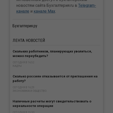
новостям сайта Бухгалтерия.ru в
Telegram-
канале
и
канале Max
.
Бухгалтерия.ру
ЛЕНТА
НОВОСТЕЙ
Скольких работников, планирующих уволиться,
можно переубедить?
СЕГОДНЯ В 16:52
КАДРЫ
Сколько россиян отказывается от приглашения на
работу?
СЕГОДНЯ В 16:29
ЭКОНОМИКА И ОБЩЕСТВО
Наличные расчеты могут свидетельствовать о
нереальности операции
СЕГОДНЯ В 15:30