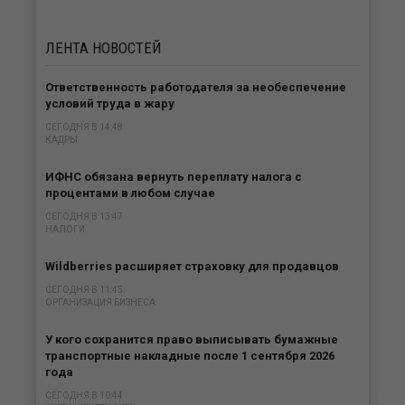
ЛЕНТА
НОВОСТЕЙ
Ответственность работодателя за необеспечение
условий труда в жару
СЕГОДНЯ В 14:48
КАДРЫ
ИФНС обязана вернуть переплату налога с
процентами в любом случае
СЕГОДНЯ В 13:47
НАЛОГИ
Wildberries расширяет страховку для продавцов
СЕГОДНЯ В 11:45
ОРГАНИЗАЦИЯ БИЗНЕСА
У кого сохранится право выписывать бумажные
транспортные накладные после 1 сентября 2026
года
СЕГОДНЯ В 10:44