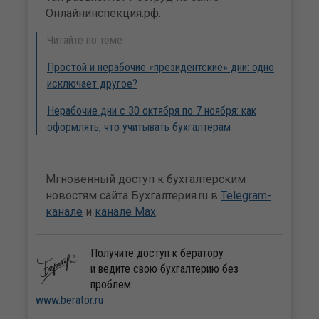
Онлайнинспекция.рф.
Читайте по теме
Простой и нерабочие «президентские» дни: одно
исключает другое?
Нерабочие дни с 30 октября по 7 ноября: как
оформлять, что учитывать бухгалтерам
Мгновенный доступ к бухгалтерским
новостям сайта Бухгалтерия.ru в
Telegram-
канале
и
канале Max
.
Получите доступ к бератору
и ведите свою бухгалтерию без
проблем.
www.berator.ru