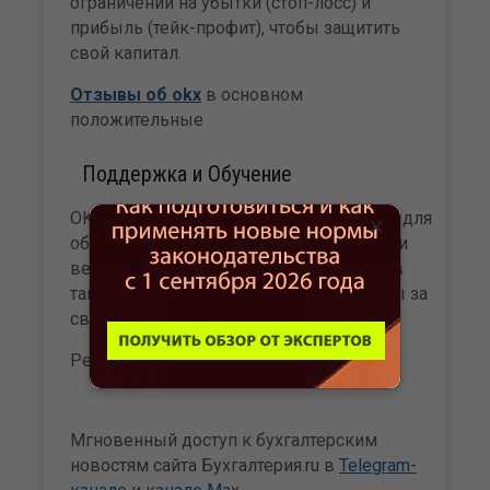
ограничений на убытки (стоп-лосс) и
прибыль (тейк-профит), чтобы защитить
свой капитал.
Отзывы об okx
в основном
положительные
Поддержка и Обучение
OKX предоставляет обширные ресурсы для
×
обучения, включая руководства, видео и
вебинары. Служба поддержки клиентов
также получает положительные отзывы за
свою отзывчивость и полезность.
Реклама. ИНН 2311340420
Мгновенный доступ к бухгалтерским
новостям сайта Бухгалтерия.ru в
Telegram-