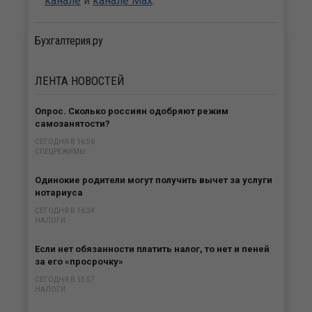
канале
и
канале Max
.
Бухгалтерия.ру
ЛЕНТА
НОВОСТЕЙ
Опрос. Сколько россиян одобряют режим
самозанятости?
СЕГОДНЯ В 16:56
СПЕЦРЕЖИМЫ
Одинокие родители могут получить вычет за услуги
нотариуса
СЕГОДНЯ В 16:34
НАЛОГИ
Если нет обязанности платить налог, то нет и пеней
за его «просрочку»
СЕГОДНЯ В 15:57
НАЛОГИ