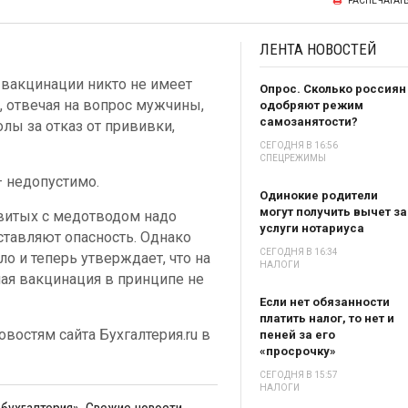
РАСПЕЧАТАТ
ЛЕНТА
НОВОСТЕЙ
 вакцинации никто не имеет
Опрос. Сколько россиян
, отвечая на вопрос мужчины,
одобряют режим
самозанятости?
лы за отказ от прививки,
СЕГОДНЯ В 16:56
СПЕЦРЕЖИМЫ
 недопустимо.
Одинокие родители
могут получить вычет за
ивитых с медотводом надо
услуги нотариуса
дставляют опасность. Однако
СЕГОДНЯ В 16:34
о и теперь утверждает, что на
НАЛОГИ
ая вакцинация в принципе не
Если нет обязанности
платить налог, то нет и
востям сайта Бухгалтерия.ru в
пеней за его
«просрочку»
СЕГОДНЯ В 15:57
НАЛОГИ