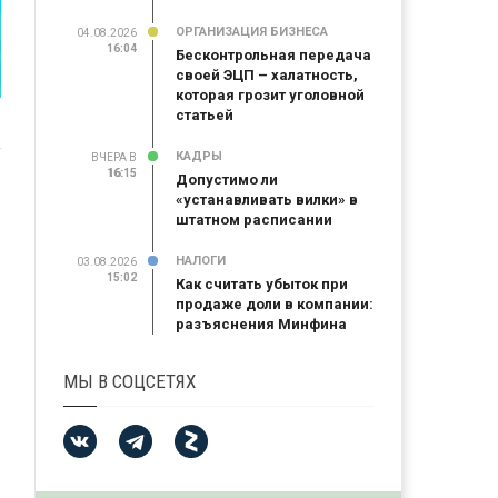
ОРГАНИЗАЦИЯ БИЗНЕСА
04.08.2026
16:04
Бесконтрольная передача
своей ЭЦП – халатность,
которая грозит уголовной
статьей
КАДРЫ
ВЧЕРА В
16:15
16:15
Допустимо ли
«устанавливать вилки» в
штатном расписании
НАЛОГИ
03.08.2026
15:02
Как считать убыток при
продаже доли в компании:
разъяснения Минфина
МЫ В СОЦСЕТЯХ