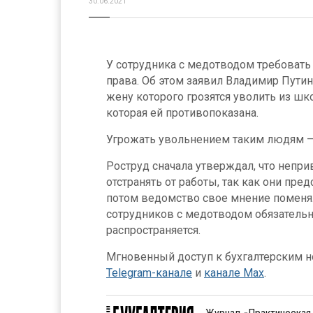
30.06.2021
У сотрудника с медотводом требовать
права. Об этом заявил Владимир Путин
жену которого грозятся уволить из шко
которая ей противопоказана.
Угрожать увольнением таким людям —
Роструд сначала утверждал, что непр
отстранять от работы, так как они пре
потом ведомство свое мнение поменял
сотрудников с медотводом обязательн
распространяется.
Мгновенный доступ к бухгалтерским но
Telegram-канале
и
канале Max
.