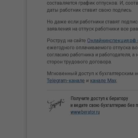
составляется график отпусков. И, соо
даты работник ставит свою подпись.
Но даже если работники ставят подпис
заявления на отпуск работники все ра
Роструд на сайте
Онлайнинспекция.рф 
ежегодного оплачиваемого отпуска в
согласию работника и работодателя, а 
сторон трудового договора.
Мгновенный доступ к бухгалтерским но
Telegram-канале
и
канале Max
.
Получите доступ к бератору
и ведите свою бухгалтерию без 
www.berator.ru