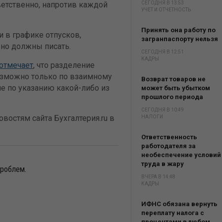
тветственно, напротив каждой
СЕГОДНЯ В 13:53
УЧЕТ И ОТЧЕТНОСТЬ
Принять она работу по
и в графике отпусков,
загранпаспорту нельзя
вно должны писать.
СЕГОДНЯ В 12:51
КАДРЫ
отмечает
, что разделение
озможно только по взаимному
Возврат товаров не
не по указанию какой-либо из
может быть убытком
прошлого периода
СЕГОДНЯ В 10:49
востям сайта Бухгалтерия.ru в
НАЛОГИ
Ответственность
работодателя за
необеспечение условий
труда в жару
проблем.
ВЧЕРА В 14:48
КАДРЫ
ИФНС обязана вернуть
переплату налога с
процентами в любом