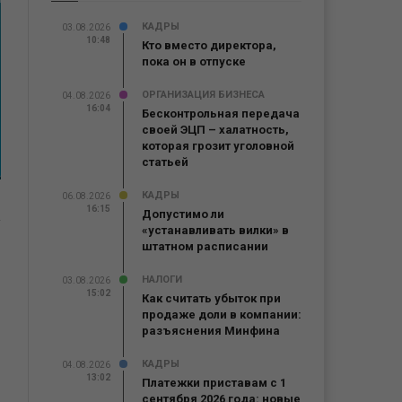
КАДРЫ
03.08.2026
10:48
Кто вместо директора,
пока он в отпуске
ОРГАНИЗАЦИЯ БИЗНЕСА
04.08.2026
16:04
Бесконтрольная передача
своей ЭЦП – халатность,
которая грозит уголовной
статьей
КАДРЫ
06.08.2026
16:15
Допустимо ли
«устанавливать вилки» в
штатном расписании
НАЛОГИ
03.08.2026
15:02
Как считать убыток при
продаже доли в компании:
разъяснения Минфина
КАДРЫ
04.08.2026
13:02
Платежки приставам с 1
сентября 2026 года: новые