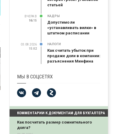
статьей
КАДРЫ
ВЧЕРА В
16:15
16:15
Допустимо ли
«устанавливать вилки» в
штатном расписании
НАЛОГИ
03.08.2026
15:02
Как считать убыток при
продаже доли в компании:
разъяснения Минфина
МЫ В СОЦСЕТЯХ
КОММЕНТАРИИ К ДОКУМЕНТАМ ДЛЯ БУХГАЛТЕРА
Как посчитать размер сомнительного
долга?
й