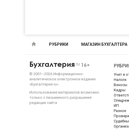
РУБРИКИ
МАГАЗИН БУХГАЛТЕРА
Бухгалтерия
ru
16+
РУБРИ
©
2001—
2026
Информационно-
Учет и 
аналитическое электронное издание
Налоги
«Бухгалтерия.ru»
Взносы
Кадры
Использование материалов возможно
Ответст
только с письменного разрешения
Спецре
редакции сайта
ИП
Разное
Провер
Судебны
Организ