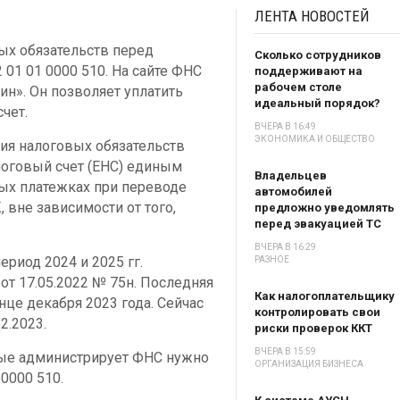
ЛЕНТА
НОВОСТЕЙ
ых обязательств перед
Сколько сотрудников
 01 01 0000 510. На сайте ФНС
поддерживают на
рабочем столе
ин». Он позволяет уплатить
идеальный порядок?
чет.
ВЧЕРА В 16:49
ЭКОНОМИКА И ОБЩЕСТВО
ия налоговых обязательств
оговый счет (ЕНС) единым
Владельцев
ых платежках при переводе
автомобилей
 вне зависимости от того,
предложно уведомлять
перед эвакуацией ТС
ВЧЕРА В 16:29
риод 2024 и 2025 гг.
РАЗНОЕ
т 17.05.2022 № 75н. Последняя
Как налогоплательщику
це декабря 2023 года. Сейчас
контролировать свои
2.2023.
риски проверок ККТ
ВЧЕРА В 15:59
рые администрирует ФНС нужно
ОРГАНИЗАЦИЯ БИЗНЕСА
 0000 510.