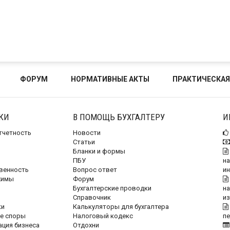
ФОРУМ
НОРМАТИВНЫЕ АКТЫ
ПРАКТИЧЕСКАЯ
КИ
В ПОМОЩЬ БУХГАЛТЕРУ
И
отчетность
Новости
Статьи
Бланки и формы
ПБУ
на
венность
Вопрос ответ
и
жимы
Форум
Бухгалтерские проводки
на
Справочник
и
ки
Калькуляторы для бухгалтера
е споры
Налоговый кодекс
п
ация бизнеса
Отдохни