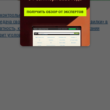
06.08.2026
контрольная
Допустимо ли
едача своей ЭЦП –
«устанавливать вилки» в
атность, которая
штатном расписании
зит уголовной статьей