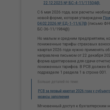
22.12.2025 № БС-4-11/11504@.
С 6 мая 2026 года, все расчеты необхо
новой форме, которая утверждена
При
04.02.2026 № ЕД-1-11/67@
(письмо ФНС
БС-36-11/1984@)
Но малым и средним предприятиям, к
пониженные тарифы страховых взносо
квартал 2026 года нужно применять о
направлена письмом от 22 декабря 20
форма адаптирована для сдачи отчетн
пониженных тарифов. В РСВ должен бы
подразделе 1 раздела 1 в строке 001.
Больше деталей по теме:
РСВ за первый квартал 2026 года у субъект
нюансы заполнения
Мгновенный доступ к бухгалтерским но