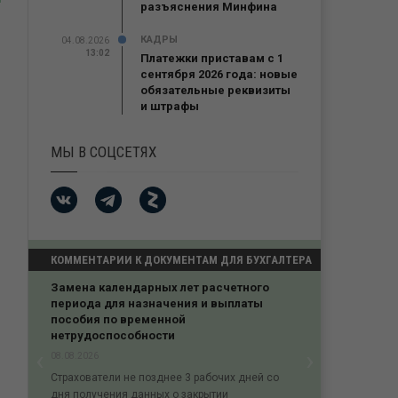
разъяснения Минфина
КАДРЫ
04.08.2026
13:02
Платежки приставам с 1
сентября 2026 года: новые
обязательные реквизиты
и штрафы
МЫ В СОЦСЕТЯХ
КОММЕНТАРИИ К ДОКУМЕНТАМ ДЛЯ БУХГАЛТЕРА
Замена календарных лет расчетного
периода для назначения и выплаты
пособия по временной
нетрудоспособности
‹
›
08.08.2026
Previous
Next
Страхователи не позднее 3 рабочих дней со
дня получения данных о закрытии