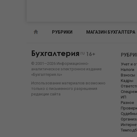
РУБРИКИ
МАГАЗИН БУХГАЛТЕРА
Бухгалтерия
ru
16+
РУБРИ
©
2001—
2026
Информационно-
Учет и 
аналитическое электронное издание
Налоги
«Бухгалтерия.ru»
Взносы
Кадры
Использование материалов возможно
Ответст
только с письменного разрешения
Спецре
редакции сайта
ИП
Разное
Провер
Судебны
Организ
Интерне
Темподб