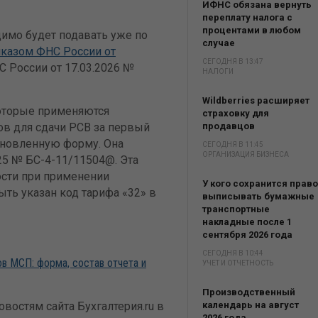
ИФНС обязана вернуть
переплату налога с
процентами в любом
димо будет подавать уже по
случае
казом ФНС России от
СЕГОДНЯ В 13:47
 России от 17.03.2026 №
НАЛОГИ
Wildberries расширяет
оторые применяются
страховку для
в для сдачи РСВ за первый
продавцов
бновленную форму. Она
СЕГОДНЯ В 11:45
ОРГАНИЗАЦИЯ БИЗНЕСА
25 № БС-4-11/11504@. Эта
ости при применении
У кого сохранится право
ть указан код тарифа «32» в
выписывать бумажные
транспортные
накладные после 1
сентября 2026 года
СЕГОДНЯ В 10:44
ов МСП: форма, состав отчета и
УЧЕТ И ОТЧЕТНОСТЬ
Производственный
востям сайта Бухгалтерия.ru в
календарь на август
2026 года