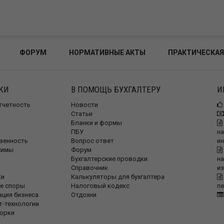
ФОРУМ
НОРМАТИВНЫЕ АКТЫ
ПРАКТИЧЕСКАЯ
КИ
В ПОМОЩЬ БУХГАЛТЕРУ
И
отчетность
Новости
Статьи
Бланки и формы
ПБУ
на
венность
Вопрос ответ
и
жимы
Форум
Бухгалтерские проводки
на
Справочник
и
ки
Калькуляторы для бухгалтера
е споры
Налоговый кодекс
п
ация бизнеса
Отдохни
т-технологии
орки