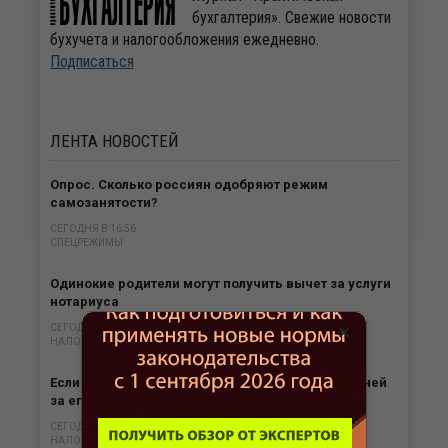
бухгалтерия». Свежие новости
бухучета и налогообложения ежедневно.
Подписаться
ЛЕНТА
НОВОСТЕЙ
Опрос. Сколько россиян одобряют режим
самозанятости?
СЕГОДНЯ В 16:56
СПЕЦРЕЖИМЫ
Одинокие родители могут получить вычет за услуги
нотариуса
×
СЕГОДНЯ В 16:34
НАЛОГИ
Если нет обязанности платить налог, то нет и пеней
за его «просрочку»
СЕГОДНЯ В 15:57
НАЛОГИ