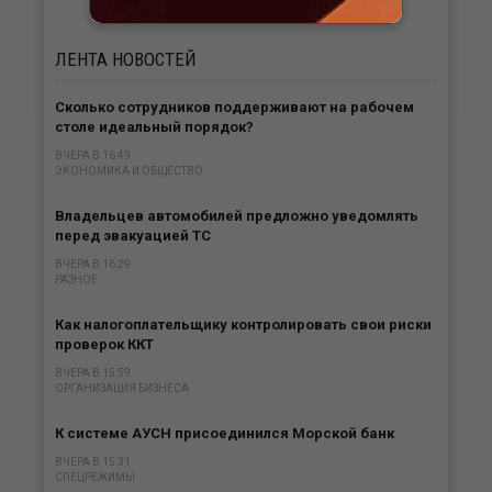
ЛЕНТА
НОВОСТЕЙ
Сколько сотрудников поддерживают на рабочем
столе идеальный порядок?
ВЧЕРА В 16:49
ЭКОНОМИКА И ОБЩЕСТВО
Владельцев автомобилей предложно уведомлять
перед эвакуацией ТС
ВЧЕРА В 16:29
РАЗНОЕ
Как налогоплательщику контролировать свои риски
проверок ККТ
ВЧЕРА В 15:59
ОРГАНИЗАЦИЯ БИЗНЕСА
К системе АУСН присоединился Морской банк
ВЧЕРА В 15:31
СПЕЦРЕЖИМЫ