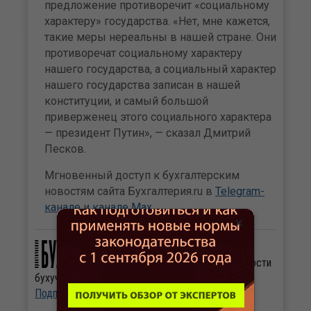
предложение противоречит «социальному
характеру» государства. «Нет, мне кажется,
такие меры нереальны в нашей стране. Они
противоречат социальному характеру
нашего государства, а социальный характер
нашего государства записан в нашей
конституции, и самый большой
приверженец этого социального характера
— президент Путин», — сказал Дмитрий
Песков.
Мгновенный доступ к бухгалтерским
новостям сайта Бухгалтерия.ru в
Telegram-
канале
и
канале Max
.
×
Журнал «Практическая
бухгалтерия». Свежие новости
бухучета и налогообложения ежедневно.
Подписаться