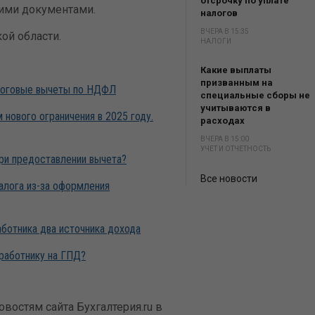
отсрочку по уплате
ими документами.
налогов
ВЧЕРА В 15:35
ой области.
НАЛОГИ
Какие выплаты
призванным на
алоговые вычеты по НДФЛ
специальные сборы не
учитываются в
 нового ограничения в 2025 году.
расходах
ВЧЕРА В 15:00
УЧЕТ И ОТЧЕТНОСТЬ
ри предоставлении вычета?
Все новости
алога из-за оформления
аботника два источника дохода
работнику на ГПД?
востям сайта Бухгалтерия.ru в