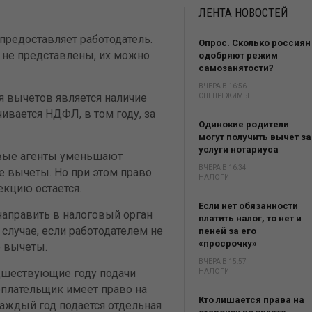
ЛЕНТА
НОВОСТЕЙ
предоставляет работодатель.
Опрос. Сколько россиян
 не представлены, их можно
одобряют режим
самозанятости?
ВЧЕРА В 16:56
 вычетов является наличие
СПЕЦРЕЖИМЫ
ивается НДФЛ, в том году, за
Одинокие родители
могут получить вычет за
услуги нотариуса
овые агенты уменьшают
ВЧЕРА В 16:34
 вычеты. Но при этом право
НАЛОГИ
екцию остается.
Если нет обязанности
направить в налоговый орган
платить налог, то нет и
лучае, если работодателем не
пеней за его
«просрочку»
 вычеты.
ВЧЕРА В 15:57
едшествующие году подачи
НАЛОГИ
гоплательщик имеет право на
Кто лишается права на
каждый год подается отдельная