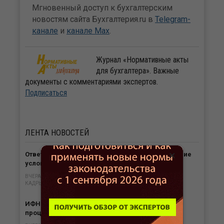
Мгновенный доступ к бухгалтерским
новостям сайта Бухгалтерия.ru в
Telegram-
канале
и
канале Max
.
Журнал «Нормативные акты
для бухгалтера». Важные
документы с комментариями экспертов.
Подписаться
ЛЕНТА
НОВОСТЕЙ
×
Ответственность работодателя за необеспечение
условий труда в жару
ВЧЕРА В 14:48
КАДРЫ
ИФНС обязана вернуть переплату налога с
процентами в любом случае