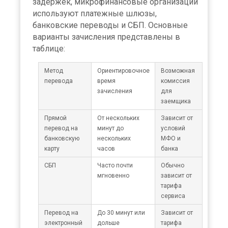
задержек, микрофинансовые организации
используют платежные шлюзы,
банковские переводы и СБП. Основные
варианты зачисления представлены в
таблице:
Метод
Ориентировочное
Возможная
перевода
время
комиссия
зачисления
для
заемщика
Прямой
От нескольких
Зависит от
перевод на
минут до
условий
банковскую
нескольких
МФО и
карту
часов
банка
СБП
Часто почти
Обычно
мгновенно
зависит от
тарифа
сервиса
Перевод на
До 30 минут или
Зависит от
электронный
дольше
тарифа