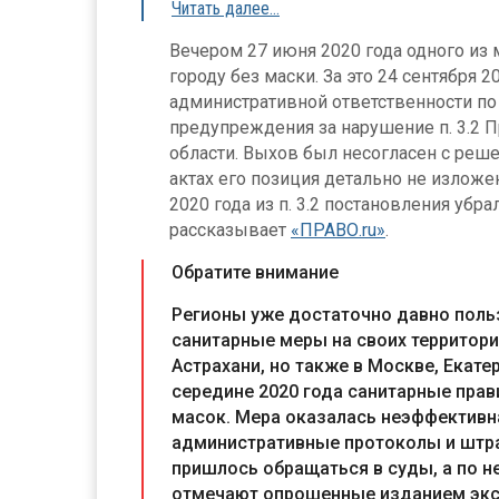
Читать далее…
Вечером 27 июня 2020 года одного из 
городу без маски. За это 24 сентября 
административной ответственности по ч
предупреждения за нарушение п. 3.2 
области. Выхов был несогласен с реш
актах его позиция детально не изложен
2020 года из п. 3.2 постановления убра
рассказывает
«ПРАВО.ru»
.
Обратите внимание
Регионы уже достаточно давно пол
санитарные меры на своих территори
Астрахани, но также в Москве, Екате
середине 2020 года санитарные прав
масок. Мера оказалась неэффективна
административные протоколы и штра
пришлось обращаться в суды, а по н
отмечают опрошенные изданием экс