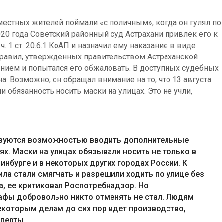
местных жителей поймали «с поличным», когда он гулял по
2020 года Советский районный суд Астрахани привлек его к
. 1 ст. 20.6.1 КоАП и назначил ему наказание в виде
Правил, утвержденных правительством Астраханской
ением и попытался его обжаловать. В доступных судебных
а. Возможно, он обращал внимание на то, что 13 августа
ли обязанность носить маски на улицах. Это не учли,
ьзуются возможностью вводить дополнительные
ях. Маски на улицах обязывали носить не только в
ринбурге и в некоторых других городах России. К
ила стали смягчать и разрешили ходить по улице без
, ее критиковал Роспотребнадзор. Но
фы добровольно никто отменять не стал. Людям
екоторым делам до сих пор идет производство,
перты.