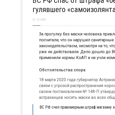
ВС РФ спас от штрафа «б
гулявшего «самоизолянт
21.12.2021
За прогулку без маски человека прив
посчитали, что он нарушил санитарны
законодательством, несмотря на то, чт
уже не действовали. Дело дошло до В
применили нормы КоАП и не учли изм
Обстоятельства спора
18 марта 2020 года губернатор Астра
связи с угрозой распространения коро
своем постановлении № 148-П утверд
астраханцев носить маски во всех общес
ВС РФ счел правомерным штраф магазину за