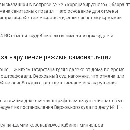
 высказанной в вопросе № 22 «коронавирусного» Обзора №
отмена санитарных правил — это основание для отмены
стративной ответственности, если оно к тому времени
4 ВС отменил судебные акты нижестоящих судов и
а за нарушение режима самоизоляции
рошо…. Житель Татарстана гулял далеко от дома во время
о оштрафовали. Верховный суд напомнил, что отмена или
й не освобождают от ответственности за нарушения,
 оснований для отмены штрафов за нарушения, которые
ледует из постановления Верховного суда по делу № 11-
йся пандемии коронавируса кабинет министров