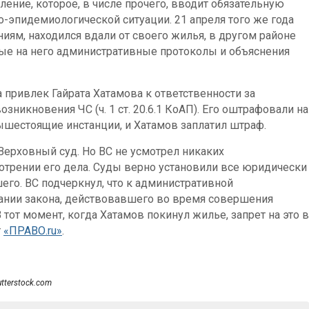
ление, которое, в числе прочего, вводит обязательную
-эпидемиологической ситуации. 21 апреля того же года
ниям, находился вдали от своего жилья, в другом районе
ые на него административные протоколы и объяснения
привлек Гайрата Хатамова к ответственности за
зникновения ЧС (ч. 1 ст. 20.6.1 КоАП). Его оштрафовали на
ышестоящие инстанции, и Хатамов заплатил штраф.
Верховный суд. Но ВС не усмотрел никаких
трении его дела. Суды верно установили все юридически
го. ВС подчеркнул, что к административной
ании закона, действовавшего во время совершения
тот момент, когда Хатамов покинул жилье, запрет на это в
т
«ПРАВО.ru»
.
utterstock.com