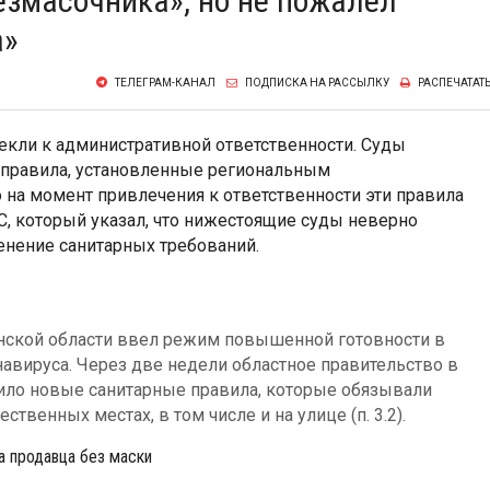
езмасочника», но не пожалел
а»
ТЕЛЕГРАМ-КАНАЛ
ПОДПИСКА НА РАССЫЛКУ
РАСПЕЧАТАТ
лекли к административной ответственности. Суды
е правила, установленные региональным
о на момент привлечения к ответственности эти правила
С, который указал, что нижестоящие суды неверно
енение санитарных требований.
ханской области ввел режим повышенной готовности в
навируса. Через две недели областное правительство в
ило новые санитарные правила, которые обязывали
твенных местах, в том числе и на улице (п. 3.2).
 продавца без маски