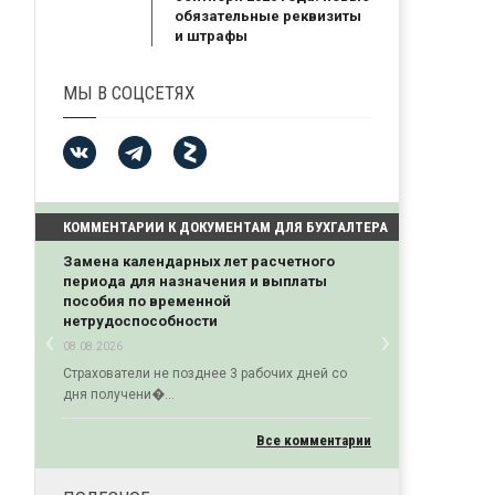
обязательные реквизиты
и штрафы
МЫ В СОЦСЕТЯХ
КОММЕНТАРИИ К ДОКУМЕНТАМ ДЛЯ БУХГАЛТЕРА
Замена календарных лет расчетного
периода для назначения и выплаты
пособия по временной
нетрудоспособности
‹
›
08.08.2026
Previous
Next
Страхователи не позднее 3 рабочих дней со
дня получени�...
Все комментарии