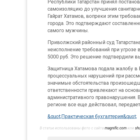
Республики Татарстан принял постанов
самоизоляцию до улучшения санитарно
Гайрат Хатамов, вопреки этим требова
города. Это подтверждают составленн
самого мужчины.
Приволжский районный суд Татарстана 
неисполнение требований при угрозе во
5000 руб. Это решение подтвердили в
Защитница Хатамова подала жалобу в 
процессуальных нарушений при рассмо
значимые обстоятельства произошедше
ответственности привлекают на основ
административного правонарушения. В 
регионе все еще действовал, передае
&quot;Практическая бухгалтерия&quot;
В статье использованы фото с сайта
magnific.com
или
sh