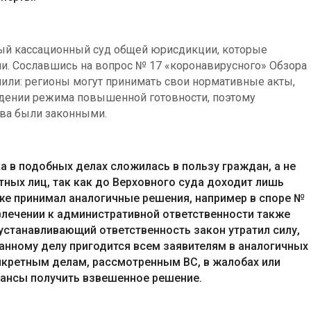
тый кассационный суд общей юрисдикции, которые
и. Сославшись на вопрос № 17 «коронавирусного» Обзора
мнили: регионы могут принимать свои нормативные акты,
едении режима повышенной готовности, поэтому
тва были законными.
а в подобных делах сложилась в пользу граждан, а не
ных лиц, так как до Верховного суда доходит лишь
же принимал аналогичные решения, например в споре №
влечении к административной ответственности также
 устанавливающий ответственность закон утратил силу,
данному делу пригодится всем заявителям в аналогичных
нкретным делам, рассмотренным ВС, в жалобах или
ансы получить взвешенное решение.