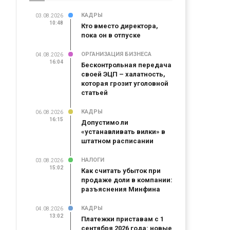
КАДРЫ
03.08.2026
10:48
Кто вместо директора,
пока он в отпуске
ОРГАНИЗАЦИЯ БИЗНЕСА
04.08.2026
16:04
Бесконтрольная передача
своей ЭЦП – халатность,
которая грозит уголовной
статьей
КАДРЫ
06.08.2026
16:15
Допустимо ли
«устанавливать вилки» в
штатном расписании
НАЛОГИ
03.08.2026
15:02
Как считать убыток при
продаже доли в компании:
разъяснения Минфина
КАДРЫ
04.08.2026
13:02
Платежки приставам с 1
сентября 2026 года: новые