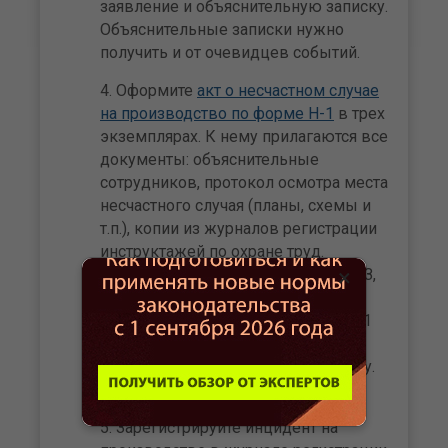
заявление и объяснительную записку.
Объяснительные записки нужно
получить и от очевидцев событий.
Оформите
акт о несчастном случае
на производство по форме Н-1
в трех
экземплярах. К нему прилагаются все
документы: объяснительные
сотрудников, протокол осмотра места
несчастного случая (планы, схемы и
т.п.), копии из журналов регистрации
инструктажей по охране труд.
×
Если на предприятии выдаются СИЗ,
эти документы тоже понадобятся.
Один экземпляр оригинала акта Н-1
остается в организации. Второй
оригинал вручается пострадавшему.
Третий направляется в СФР.
Зарегистрируйте инцидент на