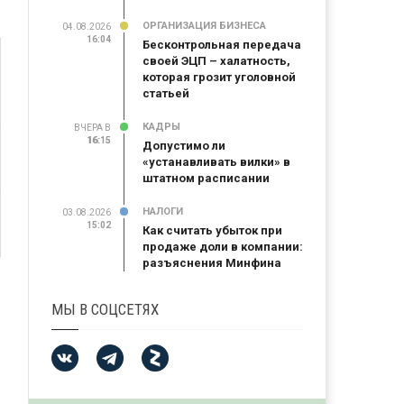
ОРГАНИЗАЦИЯ БИЗНЕСА
04.08.2026
16:04
Бесконтрольная передача
своей ЭЦП – халатность,
которая грозит уголовной
статьей
КАДРЫ
ВЧЕРА В
16:15
16:15
Допустимо ли
«устанавливать вилки» в
штатном расписании
НАЛОГИ
03.08.2026
15:02
Как считать убыток при
продаже доли в компании:
разъяснения Минфина
МЫ В СОЦСЕТЯХ