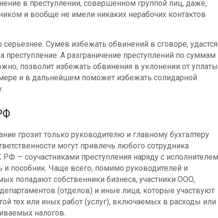
нение в преступлении, совершенном группой лиц, даже,
ником и вообще не имели никаких нерабочих контактов
о серьезнее. Сумев избежать обвинений в сговоре, удастся
а преступление. А разграничение преступлений по суммам
ожно, позволит избежать обвинения в уклонении от уплаты
змере и в дальнейшем поможет избежать солидарной
.
РФ
ание грозит только руководителю и главному бухгалтеру
 ответственности могут привлечь любого сотрудника
К РФ — соучастниками преступления наряду с исполнителе
ь и пособник. Чаще всего, помимо руководителей и
мых попадают собственники бизнеса, участники ООО,
департаментов (отделов) и иные лица, которые участвуют
той тех или иных работ (услуг), включаемых в расходы или
иваемых налогов.