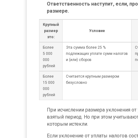
Ответственность наступит, если, пр
размере.
Крупный
размер
Условие
это:
Более
Эта сумма более 25 %
С
5 000
подлежащих уплате сумм налогов
п
000
и (или) сборов
п
рублей
Более
Считается крупным размером
15 000
безусловно
000
рублей
При исчислении размера уклонения от
взятый период. Но при этом учитывают
которым истекли.
Если уклонение от уплаты налогов сост