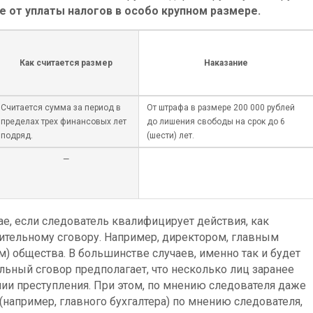
е от уплаты налогов в особо крупном размере.
Как считается размер
Наказание
Считается сумма за период в
От штрафа в размере 200 000 рублей
пределах трех финансовых лет
до лишения свободы на срок до 6
подряд.
(шести) лет.
—
чае, если следователь квалифицирует действия, как
ительному сговору. Например, директором, главным
м) общества. В большинстве случаев, именно так и будет
льный сговор предполагает, что несколько лиц заранее
и преступления. При этом, по мнению следователя даже
 (например, главного бухгалтера) по мнению следователя,