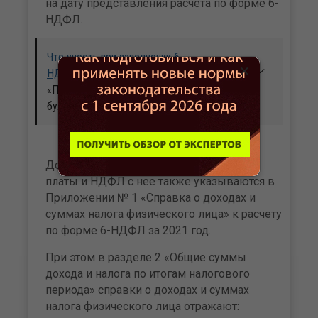
на дату представления расчета по форме 6-
НДФЛ.
Что учесть при заполнении 6-
×
НДФЛ
читайте в бераторе
«Практическая энциклопедия
бухгалтера»
Доход в виде начисленной заработной
платы и НДФЛ с нее также указываются в
Приложении № 1 «Справка о доходах и
суммах налога физического лица» к расчету
по форме 6-НДФЛ за 2021 год.
При этом в разделе 2 «Общие суммы
дохода и налога по итогам налогового
периода» справки о доходах и суммах
налога физического лица отражают: