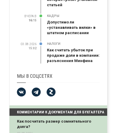
статьей
КАДРЫ
ВЧЕРА В
16:15
16:15
Допустимо ли
«устанавливать вилки» в
штатном расписании
НАЛОГИ
03.08.2026
15:02
Как считать убыток при
продаже доли в компании:
разъяснения Минфина
МЫ В СОЦСЕТЯХ
КОММЕНТАРИИ К ДОКУМЕНТАМ ДЛЯ БУХГАЛТЕРА
Как посчитать размер сомнительного
долга?