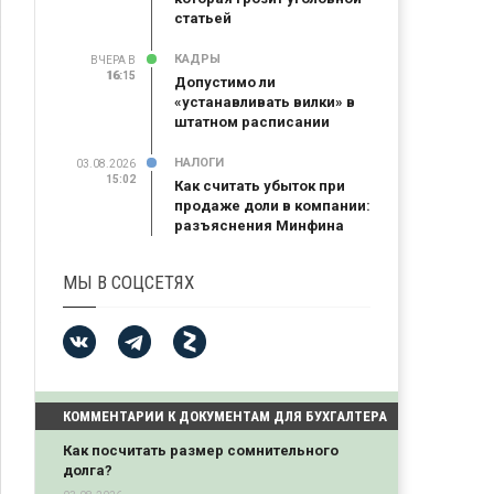
статьей
КАДРЫ
ВЧЕРА В
16:15
16:15
Допустимо ли
«устанавливать вилки» в
штатном расписании
НАЛОГИ
03.08.2026
15:02
Как считать убыток при
продаже доли в компании:
разъяснения Минфина
МЫ В СОЦСЕТЯХ
КОММЕНТАРИИ К ДОКУМЕНТАМ ДЛЯ БУХГАЛТЕРА
Как посчитать размер сомнительного
долга?