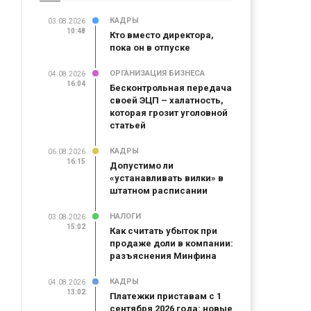
КАДРЫ
03.08.2026
10:48
Кто вместо директора,
пока он в отпуске
ОРГАНИЗАЦИЯ БИЗНЕСА
04.08.2026
16:04
Бесконтрольная передача
своей ЭЦП – халатность,
которая грозит уголовной
статьей
КАДРЫ
06.08.2026
16:15
Допустимо ли
«устанавливать вилки» в
штатном расписании
НАЛОГИ
03.08.2026
15:02
Как считать убыток при
продаже доли в компании:
разъяснения Минфина
КАДРЫ
04.08.2026
13:02
Платежки приставам с 1
сентября 2026 года: новые