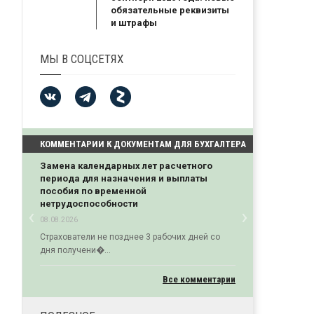
обязательные реквизиты
и штрафы
МЫ В СОЦСЕТЯХ
КОММЕНТАРИИ К ДОКУМЕНТАМ ДЛЯ БУХГАЛТЕРА
Замена календарных лет расчетного
периода для назначения и выплаты
пособия по временной
нетрудоспособности
‹
›
08.08.2026
Previous
Next
Страхователи не позднее 3 рабочих дней со
дня получени�...
Все комментарии