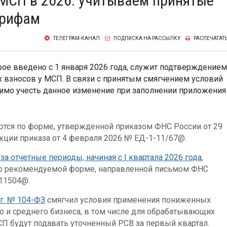
 МСП в 2026: учитываем принятые
арифам
ТЕЛЕГРАМ-КАНАЛ
ПОДПИСКА НА РАССЫЛКУ
РАСПЕЧАТАТ
рое введено с 1 января 2026 года, служит подтверждением
 взносов у МСП. В связи с принятым смягчением условий
имо учесть данное изменение при заполнении приложения
яются по форме, утвержденной приказом ФНС России от 29
кции приказа от 4 февраля 2026 № ЕД-1-11/67@.
за отчетные периоды, начиная с I квартала 2026 года
,
по рекомендуемой форме, направленной письмом ФНС
/11504@.
 г. № 104-ФЗ
смягчил условия применения пониженных
о и среднего бизнеса, в том числе для обрабатывающих
СП будут подавать уточненный РСВ за первый квартал.